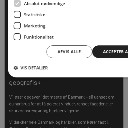
Absolut nødvendige
Statistiske
Marketing
Funktionalitet
AFVIS ALLE
ACCEPTER A
VIS DETALJER
Vi strækker os langt – også
geografisk
Vi løser opgaver i det meste af Danmark – så uanset om
du har brug for at få
poleret vinduer
,
renset facader
eller
skurvognsrengøring
, hjælper vi gerne.
Vi dækker hele Danmark og har biler, som kører fast i: