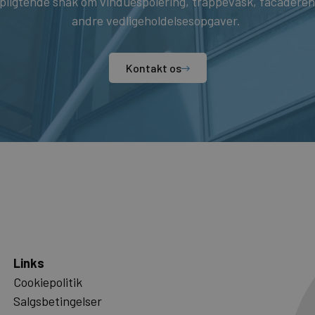
rpligtende snak om vinduespolering, trappevask, facaderens
andre vedligeholdelsesopgaver.
Kontakt os
Links
Cookiepolitik
Salgsbetingelser