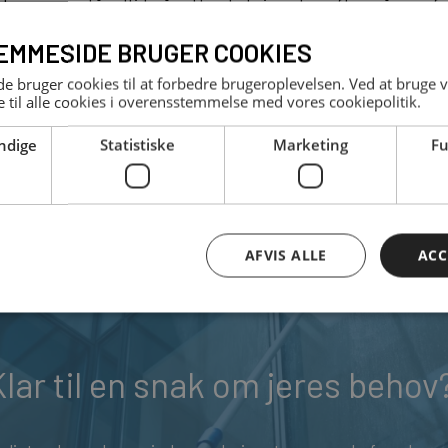
skarmene, står altid på rette plads igen bagefter, så man fa
har været her. Altså bortset fra at vinduer og karme er hel
EMMESIDE BRUGER COOKIES
Annette Vallentin
 bruger cookies til at forbedre brugeroplevelsen. Ved at bruge
 til alle cookies i overensstemmelse med vores cookiepolitik.
Skandinavisk indkøbschef
ndige
Statistiske
Marketing
Fu
AFVIS ALLE
ACC
Klar til en snak om jeres behov