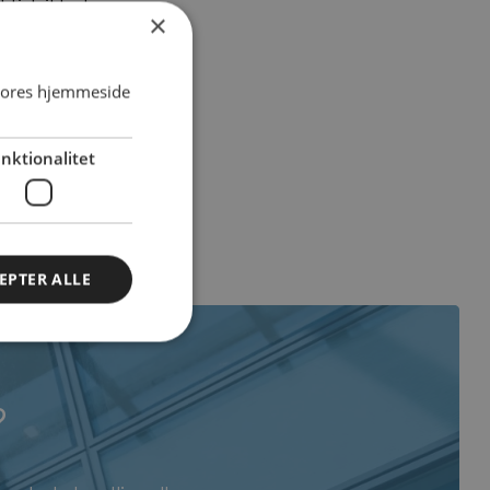
ktisk ikke kan se,
×
t rene!
 vores hjemmeside
nktionalitet
EPTER ALLE
?