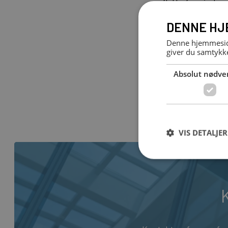
flytte fra vindue
at de 
DENNE HJ
Denne hjemmeside
giver du samtykke
Absolut nødve
VIS DETALJER