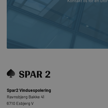
Kontakt os for en ufo
Spar2 Vinduespolering
Ravnsbjerg Bakke 41
6710 Esbjerg V