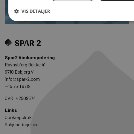
Kontakt os
VIS DETALJER
Spar2 Vinduespolering
Ravnsbjerg Bakke 41
6710 Esbjerg V
info@spar-2.com
+45 7511 6719
CVR: 42509574
Links
Cookiepolitik
Salgsbetingelser