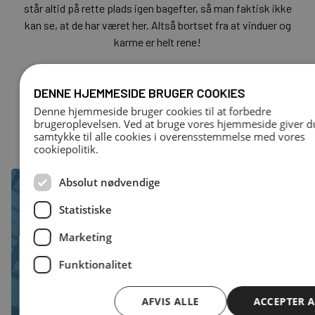
står altid på rette plads igen bagefter, så man faktisk ikke
kan se, at de har været her. Altså bortset fra at vinduer og
karme er helt rene!
Annette Vallentin
DENNE HJEMMESIDE BRUGER COOKIES
Skandinavisk indkøbschef
Denne hjemmeside bruger cookies til at forbedre
brugeroplevelsen. Ved at bruge vores hjemmeside giver d
samtykke til alle cookies i overensstemmelse med vores
cookiepolitik.
Absolut nødvendige
Statistiske
Klar til en snak om jeres behov?
Marketing
Kontakt os for en uforpligtende snak om vinduespolering,
Funktionalitet
trappevask, facaderens, algebehandling eller andre
vedligeholdelsesopgaver.
AFVIS ALLE
ACCEPTER A